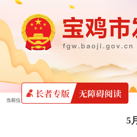
当前位置：
首页
>
长者专版
>
发改信息
5