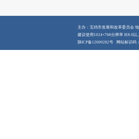
主办：宝鸡市发展和改革委员会 地
建议使用1024×768分辨率 IE8.
陕ICP备12009282号
网站标识码：6