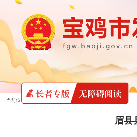
当前位置：
首页
>
长者专版
>
县区动态
眉县