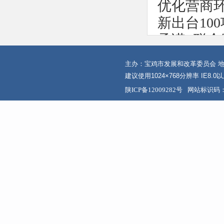
优化营商
新出台10
承诺+联
事一次办
主办：宝鸡市发展和改革委员会 地
理，企业
建议使用1024×768分辨率 IE8.
力提升上
陕ICP备12009282号
网站标识码：6
严实精细
核机制，
争光，又
写陕西高