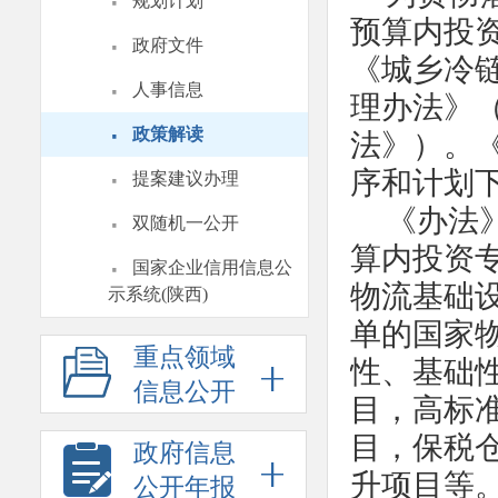
·
规划计划
预算内投
·
政府文件
《城乡冷
·
人事信息
理办法》（
·
政策解读
法》）。
·
序和计划
提案建议办理
·
《办法
双随机一公开
算内投资专
·
国家企业信用信息公
物流基础
示系统(陕西)
单的国家
重点领域
性、基础
信息公开
目，高标
目，保税
政府信息
升项目等
公开年报