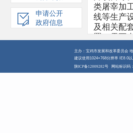
类屠宰加
申请公开
线等生产
政府信息
及相关配
署，需要
标准原则
主办：宝鸡市发展和改革委员会 地
的30%，
建议使用1024×768分辨率 IE8.
《办法
陕ICP备12009282号
网站标识码：6
市、新疆
委）、中
区、本系
改革委组
目清单，
成年度中