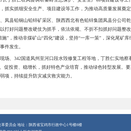
，抓实抓细安全生产、项目建设等工作，为推动高质量发展奠定
、凤县铅铜山铅锌矿采区、陕西西北有色铅锌集团凤县分公司乾
以打好问题整改硬仗为抓手，依法依规、不折不扣抓好问题整改
措施”，推动非煤矿山“四化”建设，坚持“一库一策”，深化尾矿
事件发生。
现场、342国道凤州至河口段水毁修复工程等地，丁胜仁实地察
目、促投资、稳增长，抓好特色产业培育，推动绿色转型发展。
弱项，持续提升防灾减灾救灾能力。
革委员会 地址：陕西省宝鸡市行政中心1号楼8楼